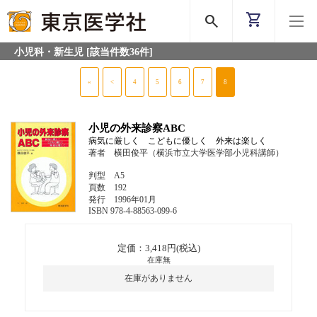
shopping_cart
search
小児科・新生児
[該当件数36件]
«
<
4
5
6
7
8
小児の外来診察ABC
病気に厳しく こどもに優しく 外来は楽しく
著者 横田俊平（横浜市立大学医学部小児科講師）
判型 A5
頁数 192
発行 1996年01月
ISBN 978-4-88563-099-6
定価：3,418円(税込)
在庫無
在庫がありません