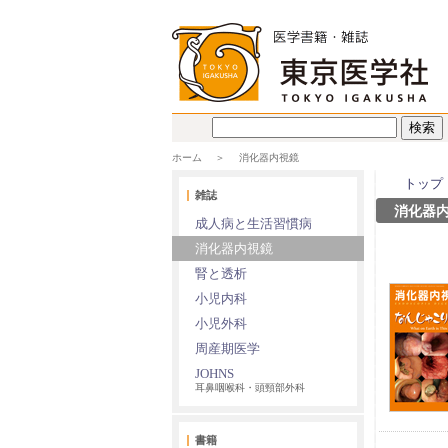
ホーム
消化器内視鏡
トップ
雑誌
消化器
成人病と生活習慣病
消化器内視鏡
腎と透析
小児内科
小児外科
周産期医学
JOHNS
耳鼻咽喉科・頭頸部外科
書籍