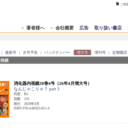
ご利
著者様へ
会社概要
広告
取り扱い書店
|
最新号
|
次号予告
|
バックナンバー
|
増大号
|
増刊号
|
定期購読
内視鏡
消化器内視鏡38巻4号（26年4月増大号）
なんじゃこりゃ？ part 3
判型 B5
頁数 216
発行 2026年4月
ISBN 978-4-88563-811-4