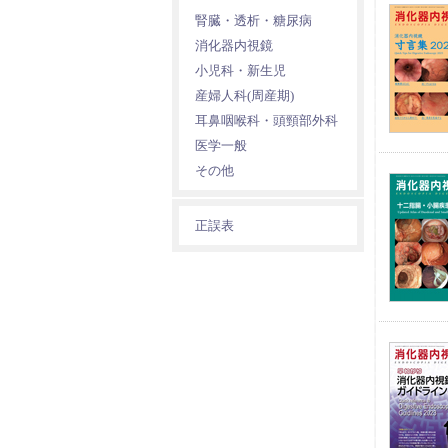
腎臓・透析・糖尿病
消化器内視鏡
小児科・新生児
産婦人科(周産期)
耳鼻咽喉科・頭頸部外科
医学一般
その他
正誤表