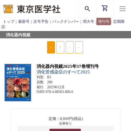
shopping_cart
search
トップ
|
最新号
|
次号予告
|
バックナンバー
|
増大号
|
増刊号
|
定期購
読
消化器内視鏡
1
2
>
»
消化器内視鏡2025年37巻増刊号
消化管感染症のすべて2025
判型 B5
頁数 280
発行 2025年12月
ISBN 978-4-88563-806-0
定価：8,800円(税込)
在庫有り